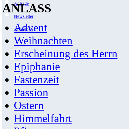
Anfrage
ANLASS
Newsletter
Advent
Anmelden
Weihnachten
Erscheinung des Herrn
Epiphanie
Fastenzeit
Passion
Ostern
Himmelfahrt