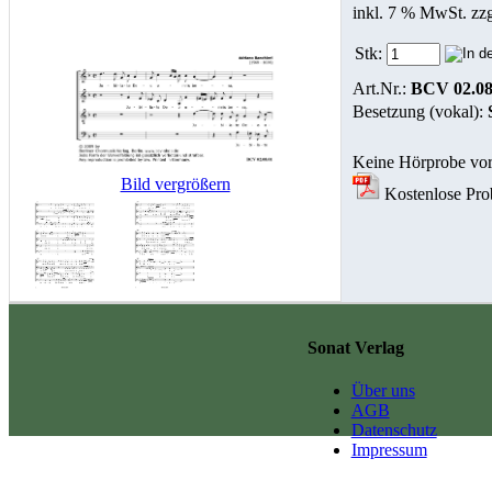
inkl. 7 % MwSt. zz
Stk:
Art.Nr.:
BCV 02.08
Besetzung (vokal):
Keine Hörprobe vo
Bild vergrößern
Kostenlose Prob
Sonat Verlag
Über uns
AGB
Datenschutz
Impressum