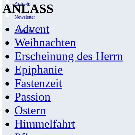
Anfrage
ANLASS
Newsletter
Advent
Anmelden
Weihnachten
Erscheinung des Herrn
Epiphanie
Fastenzeit
Passion
Ostern
Himmelfahrt