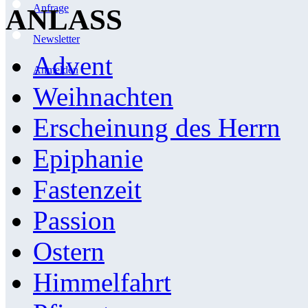
Anfrage
ANLASS
Newsletter
Advent
Anmelden
Weihnachten
Erscheinung des Herrn
Epiphanie
Fastenzeit
Passion
Ostern
Himmelfahrt