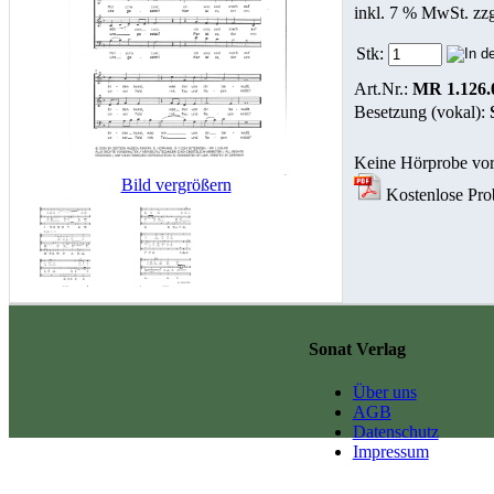
inkl. 7 % MwSt. zz
Stk:
Art.Nr.:
MR 1.126.
Besetzung (vokal):
Keine Hörprobe vo
Bild vergrößern
Kostenlose Prob
Sonat Verlag
Über uns
AGB
Datenschutz
Impressum