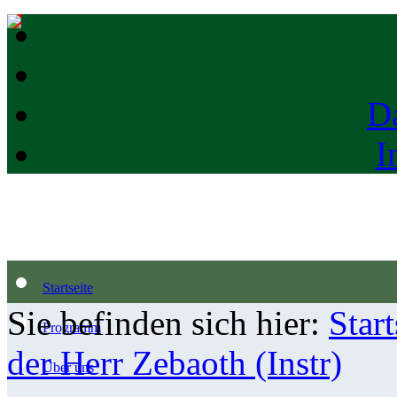
D
I
Startseite
Sie befinden sich hier:
Start
Programm
der Herr Zebaoth (Instr)
Über uns