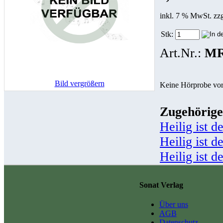
inkl. 7 % MwSt. zz
Stk:
Art.Nr.:
MR
Bild vergrößern
Keine Hörprobe vo
Zugehörige
Heilig ist 
Heilig ist 
Heilig ist 
Sonat Verlag
Über uns
AGB
Datenschutz