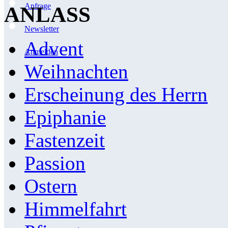
Anfrage
ANLASS
Newsletter
Advent
Anmelden
Weihnachten
Erscheinung des Herrn
Epiphanie
Fastenzeit
Passion
Ostern
Himmelfahrt