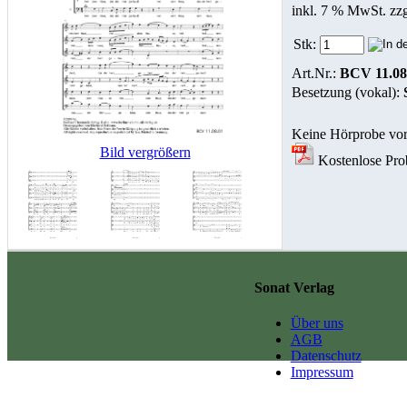
inkl. 7 % MwSt. zz
Stk:
Art.Nr.:
BCV 11.08
Besetzung (vokal):
Keine Hörprobe vo
Bild vergrößern
Kostenlose Prob
Sonat Verlag
Über uns
AGB
Datenschutz
Impressum