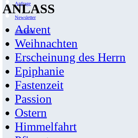
Anfrage
ANLASS
Newsletter
Advent
Anmelden
Weihnachten
Erscheinung des Herrn
Epiphanie
Fastenzeit
Passion
Ostern
Himmelfahrt