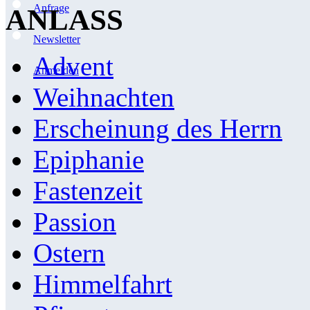
Anfrage
ANLASS
Newsletter
Advent
Anmelden
Weihnachten
Erscheinung des Herrn
Epiphanie
Fastenzeit
Passion
Ostern
Himmelfahrt