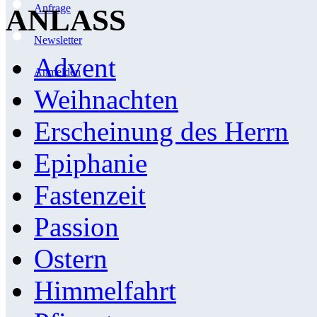
Anfrage
ANLASS
Newsletter
Advent
Anmelden
Weihnachten
Erscheinung des Herrn
Epiphanie
Fastenzeit
Passion
Ostern
Himmelfahrt