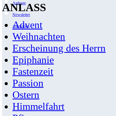
Anfrage
ANLASS
Newsletter
Advent
Anmelden
Weihnachten
Erscheinung des Herrn
Epiphanie
Fastenzeit
Passion
Ostern
Himmelfahrt