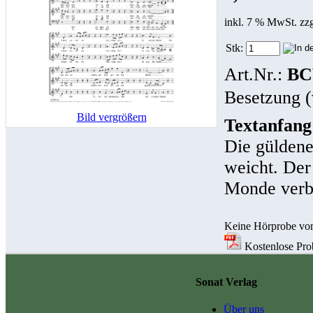
inkl. 7 % MwSt. zz
Stk:
Art.Nr.:
BC
Besetzung (
Bild vergrößern
Textanfang
Die güldene
weicht. Der 
Monde verbl
Keine Hörprobe vo
Kostenlose Prob
Sonat Verlag
Über uns