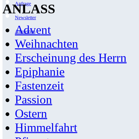
Anfrage
ANLASS
Newsletter
Advent
Anmelden
Weihnachten
Erscheinung des Herrn
Epiphanie
Fastenzeit
Passion
Ostern
Himmelfahrt