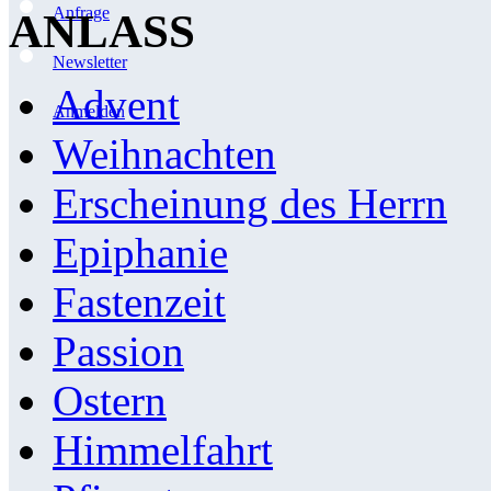
Anfrage
ANLASS
Newsletter
Advent
Anmelden
Weihnachten
Erscheinung des Herrn
Epiphanie
Fastenzeit
Passion
Ostern
Himmelfahrt