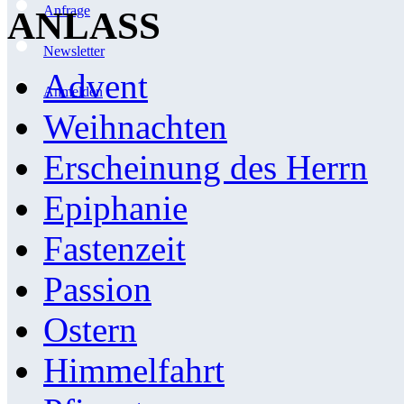
Anfrage
ANLASS
Newsletter
Advent
Anmelden
Weihnachten
Erscheinung des Herrn
Epiphanie
Fastenzeit
Passion
Ostern
Himmelfahrt