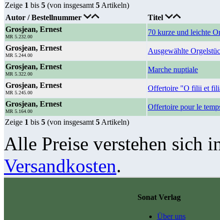
Zeige
1
bis
5
(von insgesamt
5
Artikeln)
Autor / Bestellnummer
Titel
Grosjean, Ernest
70 kurze und leichte O
MR 5.232.00
Grosjean, Ernest
Ausgewählte Orgelstü
MR 5.244.00
Grosjean, Ernest
Marche nuptiale
MR 5.322.00
Grosjean, Ernest
Offertoire "O filii et fil
MR 5.245.00
Grosjean, Ernest
Offertoire pour le tem
MR 5.164.00
Zeige
1
bis
5
(von insgesamt
5
Artikeln)
Alle Preise verstehen sich i
Versandkosten
.
Sonat Verlag
Über uns