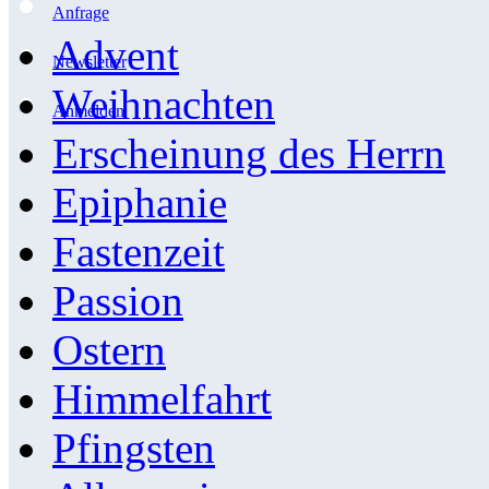
Anfrage
Advent
Newsletter
Weihnachten
Anmelden
Erscheinung des Herrn
Epiphanie
Fastenzeit
Passion
Ostern
Himmelfahrt
Pfingsten