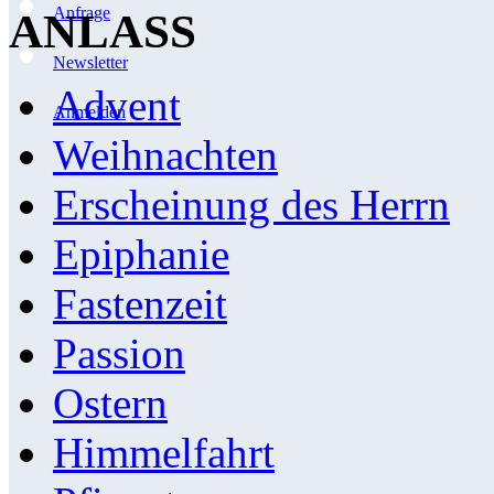
Anfrage
ANLASS
Newsletter
Advent
Anmelden
Weihnachten
Erscheinung des Herrn
Epiphanie
Fastenzeit
Passion
Ostern
Himmelfahrt