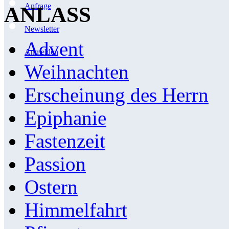
Anfrage
ANLASS
Newsletter
Advent
Anmelden
Weihnachten
Erscheinung des Herrn
Epiphanie
Fastenzeit
Passion
Ostern
Himmelfahrt