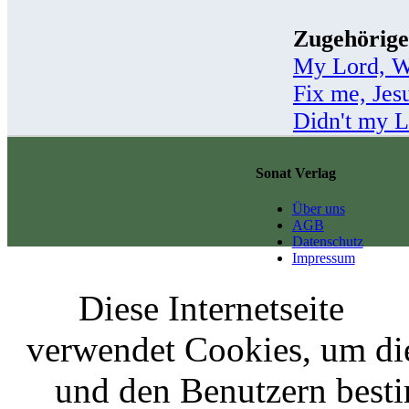
Zugehörige
My Lord, W
Fix me, Jes
Didn't my L
Sonat Verlag
Über uns
AGB
Datenschutz
Impressum
Diese Internetseite
verwendet Cookies, um di
und den Benutzern best