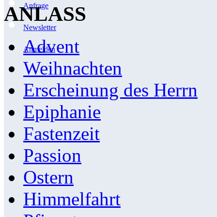
Anfrage
ANLASS
Newsletter
Advent
Anmelden
Weihnachten
Erscheinung des Herrn
Epiphanie
Fastenzeit
Passion
Ostern
Himmelfahrt