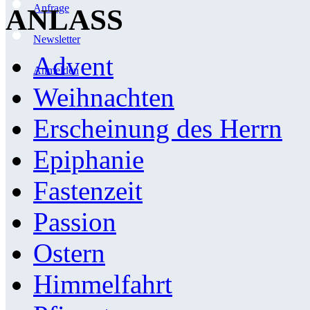
Anfrage
ANLASS
Newsletter
Advent
Anmelden
Weihnachten
Erscheinung des Herrn
Epiphanie
Fastenzeit
Passion
Ostern
Himmelfahrt