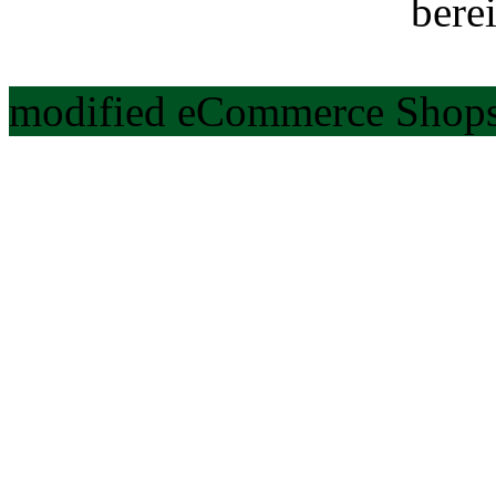
berei
modified eCommerce Shops