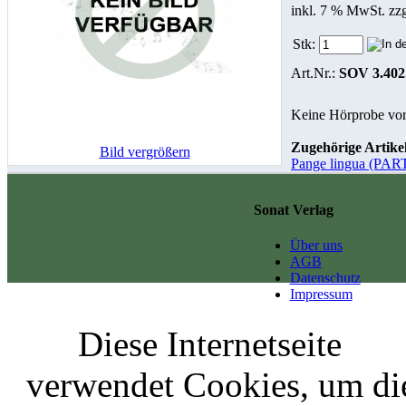
inkl. 7 % MwSt. zz
Stk:
Art.Nr.:
SOV 3.402
Keine Hörprobe vo
Zugehörige Artikel
Bild vergrößern
Pange lingua (PAR
Sonat Verlag
Über uns
AGB
Datenschutz
Impressum
Diese Internetseite
verwendet Cookies, um di