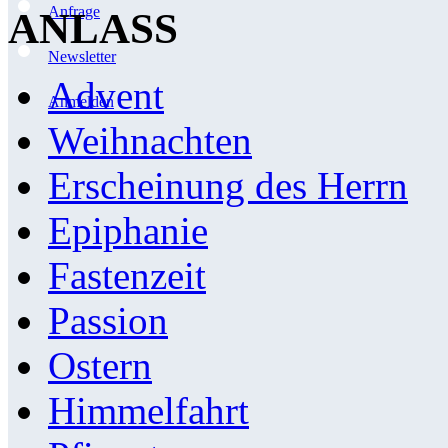
Anfrage
ANLASS
Newsletter
Advent
Anmelden
Weihnachten
Erscheinung des Herrn
Epiphanie
Fastenzeit
Passion
Ostern
Himmelfahrt