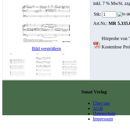
inkl. 7 % MwSt. zz
Stk:
Art.Nr.:
MR 5.335.
Hörprobe von '
Kostenlose Prob
Bild vergrößern
Sonat Verlag
Über uns
AGB
Datenschutz
Impressum