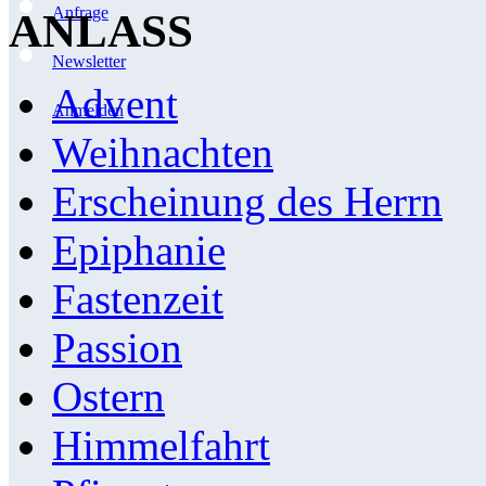
Anfrage
ANLASS
Newsletter
Advent
Anmelden
Weihnachten
Erscheinung des Herrn
Epiphanie
Fastenzeit
Passion
Ostern
Himmelfahrt