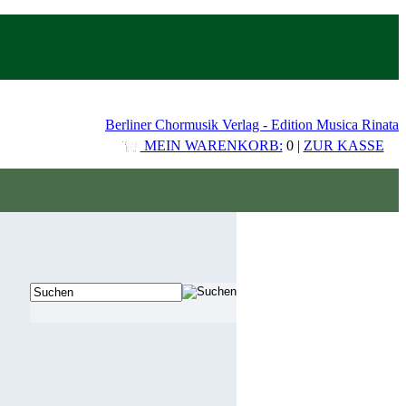
Berliner Chormusik Verlag - Edition Musica Rinata
MEIN WARENKORB:
0 |
ZUR KASSE