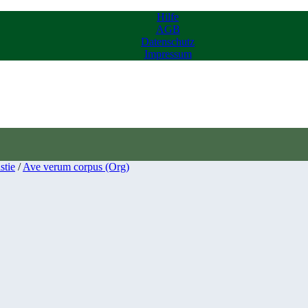
Hilfe
AGB
Datenschutz
Impressum
stie
/
Ave verum corpus (Org)