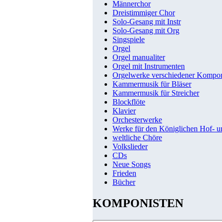
Männerchor
Dreistimmiger Chor
Solo-Gesang mit Instr
Solo-Gesang mit Org
Singspiele
Orgel
Orgel manualiter
Orgel mit Instrumenten
Orgelwerke verschiedener Kompo
Kammermusik für Bläser
Kammermusik für Streicher
Blockflöte
Klavier
Orchesterwerke
Werke für den Königlichen Hof- 
weltliche Chöre
Volkslieder
CDs
Neue Songs
Frieden
Bücher
KOMPONISTEN