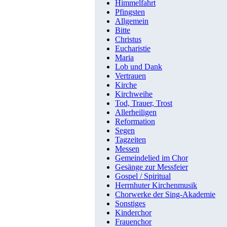
Himmelfahrt
Pfingsten
Allgemein
Bitte
Christus
Eucharistie
Maria
Lob und Dank
Vertrauen
Kirche
Kirchweihe
Tod, Trauer, Trost
Allerheiligen
Reformation
Segen
Tagzeiten
Messen
Gemeindelied im Chor
Gesänge zur Messfeier
Gospel / Spiritual
Herrnhuter Kirchenmusik
Chorwerke der Sing-Akademie
Sonstiges
Kinderchor
Frauenchor