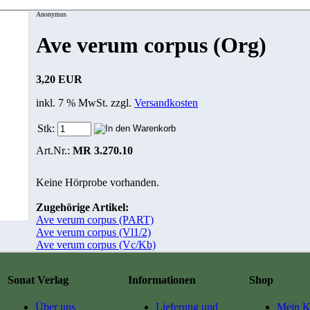
Anonymus
Ave verum corpus (Org)
3,20 EUR
inkl. 7 % MwSt. zzgl.
Versandkosten
Stk:
Art.Nr.:
MR 3.270.10
Keine Hörprobe vorhanden.
Zugehörige Artikel:
Ave verum corpus (PART)
Ave verum corpus (Vl1/2)
Ave verum corpus (Vc/Kb)
Sonat Verlag
Informationen
Shop
Über uns
Lieferung und
Mein K