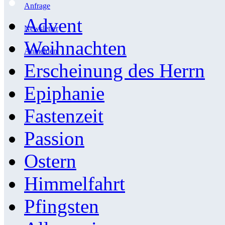
Anfrage
Advent
Newsletter
Weihnachten
Anmelden
Erscheinung des Herrn
Epiphanie
Fastenzeit
Passion
Ostern
Himmelfahrt
Pfingsten