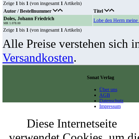
Zeige
1
bis
1
(von insgesamt
1
Artikeln)
Autor / Bestellnummer
Titel
Doles, Johann Friedrich
Lobe den Herrn meine 
MR 1.078.00
Zeige
1
bis
1
(von insgesamt
1
Artikeln)
Alle Preise verstehen sich i
Versandkosten
.
Sonat Verlag
Über uns
AGB
Datenschutz
Impressum
Diese Internetseite
verwendet Cookies, um di