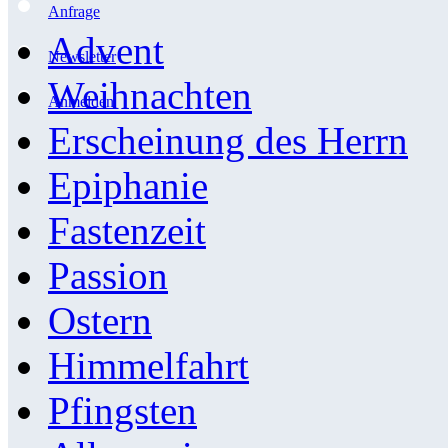
Anfrage
Advent
Newsletter
Weihnachten
Anmelden
Erscheinung des Herrn
Epiphanie
Fastenzeit
Passion
Ostern
Himmelfahrt
Pfingsten