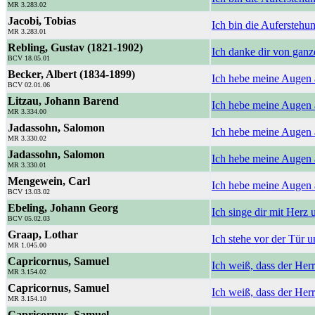
MR 3.283.02
Jacobi, Tobias
Ich bin die Aufersteh
MR 3.283.01
Rebling, Gustav (1821-1902)
Ich danke dir von gan
BCV 18.05.01
Becker, Albert (1834-1899)
Ich hebe meine Augen 
BCV 02.01.06
Litzau, Johann Barend
Ich hebe meine Augen 
MR 3.334.00
Jadassohn, Salomon
Ich hebe meine Augen 
MR 3.330.02
Jadassohn, Salomon
Ich hebe meine Augen
MR 3.330.01
Mengewein, Carl
Ich hebe meine Augen 
BCV 13.03.02
Ebeling, Johann Georg
Ich singe dir mit Herz
BCV 05.02.03
Graap, Lothar
Ich stehe vor der Tür u
MR 1.045.00
Capricornus, Samuel
Ich weiß, dass der Herr
MR 3.154.02
Capricornus, Samuel
Ich weiß, dass der Herr
MR 3.154.10
Capricornus, Samuel