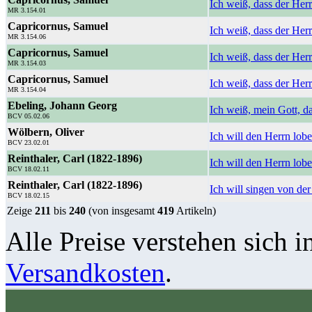
Ich weiß, dass der Her
MR 3.154.01
Capricornus, Samuel
Ich weiß, dass der Herr
MR 3.154.06
Capricornus, Samuel
Ich weiß, dass der Herr
MR 3.154.03
Capricornus, Samuel
Ich weiß, dass der Herr
MR 3.154.04
Ebeling, Johann Georg
Ich weiß, mein Gott, d
BCV 05.02.06
Wölbern, Oliver
Ich will den Herrn lob
BCV 23.02.01
Reinthaler, Carl (1822-1896)
Ich will den Herrn lobe
BCV 18.02.11
Reinthaler, Carl (1822-1896)
Ich will singen von de
BCV 18.02.15
Zeige
211
bis
240
(von insgesamt
419
Artikeln)
Alle Preise verstehen sich i
Versandkosten
.