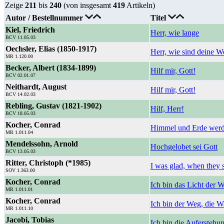
Zeige
211
bis
240
(von insgesamt
419
Artikeln)
Autor / Bestellnummer
Titel
Kiel, Friedrich
Herr, wie lange
BCV 11.05.03
Oechsler, Elias (1850-1917)
Herr, wie sind deine W
MR 1.120.00
Becker, Albert (1834-1899)
Hilf mir, Gott!
BCV 02.01.07
Neithardt, August
Hilf mir, Gott!
BCV 14.02.03
Rebling, Gustav (1821-1902)
Hilf, Herr!
BCV 18.05.03
Kocher, Conrad
Himmel und Erde werd
MR 1.011.04
Mendelssohn, Arnold
Hochgelobet sei Gott
BCV 13.05.03
Ritter, Christoph (*1985)
I was glad, when they 
SOV 1.363.00
Kocher, Conrad
Ich bin das Licht der W
MR 1.011.01
Kocher, Conrad
Ich bin der Weg, die W
MR 1.011.10
Jacobi, Tobias
Ich bin die Aufersteh