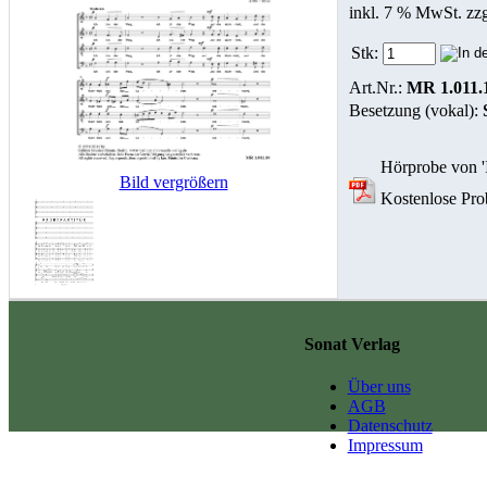
inkl. 7 % MwSt. zz
Stk:
Art.Nr.:
MR 1.011.
Besetzung (vokal):
Hörprobe von 'I
Bild vergrößern
Kostenlose Prob
Sonat Verlag
Über uns
AGB
Datenschutz
Impressum