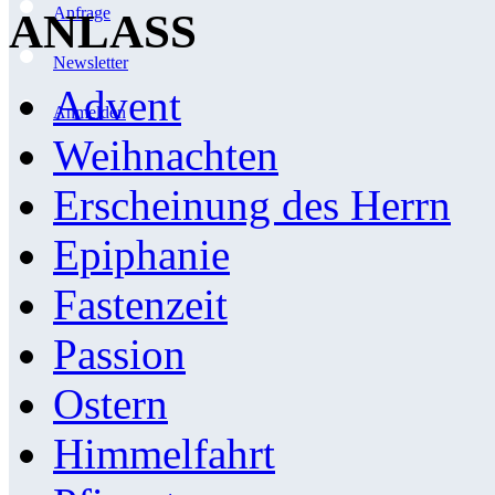
Anfrage
ANLASS
Newsletter
Advent
Anmelden
Weihnachten
Erscheinung des Herrn
Epiphanie
Fastenzeit
Passion
Ostern
Himmelfahrt