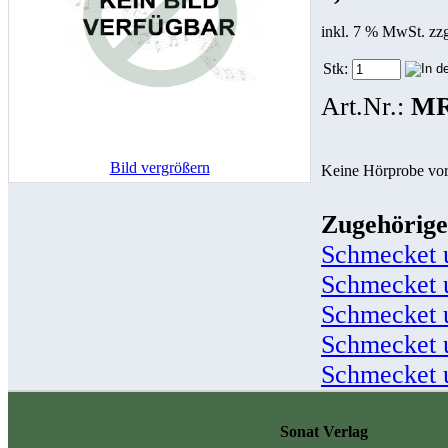
inkl. 7 % MwSt. zz
Stk:
Art.Nr.:
MR
Bild vergrößern
Keine Hörprobe vo
Zugehörige
Schmecket 
Schmecket 
Schmecket 
Schmecket 
Schmecket u
Sonat Verlag