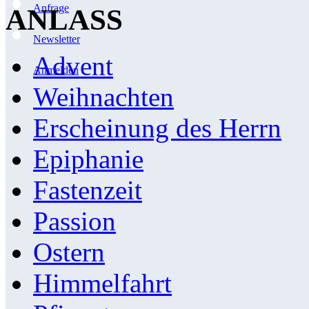
Anfrage
ANLASS
Newsletter
Advent
Anmelden
Weihnachten
Erscheinung des Herrn
Epiphanie
Fastenzeit
Passion
Ostern
Himmelfahrt