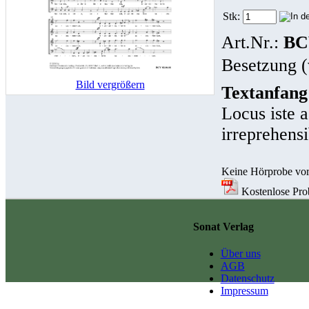
Stk:
Art.Nr.:
BC
Besetzung (
Bild vergrößern
Textanfang
Locus iste 
irreprehensib
Keine Hörprobe vo
Kostenlose Probe
Sonat Verlag
Über uns
AGB
Datenschutz
Impressum