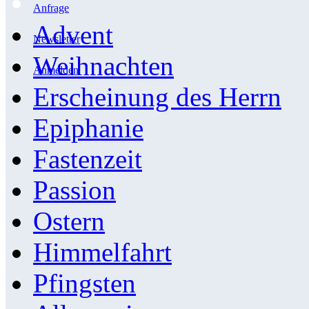
Anfrage
Advent
Newsletter
Weihnachten
Anmelden
Erscheinung des Herrn
Epiphanie
Fastenzeit
Passion
Ostern
Himmelfahrt
Pfingsten