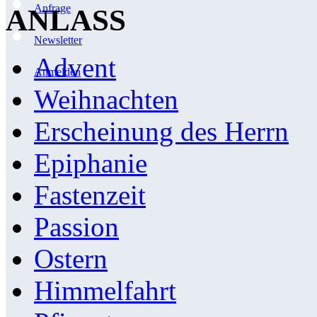
Anfrage
ANLASS
Newsletter
Advent
Anmelden
Weihnachten
Erscheinung des Herrn
Epiphanie
Fastenzeit
Passion
Ostern
Himmelfahrt