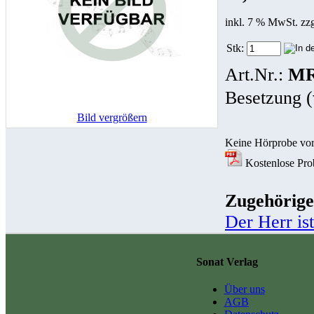
inkl. 7 % MwSt. zz
Stk:
Art.Nr.:
MR
Besetzung (
Bild vergrößern
Keine Hörprobe vo
Kostenlose Prob
Zugehörige
Der Herr is
Sonat Verlag
Über uns
AGB