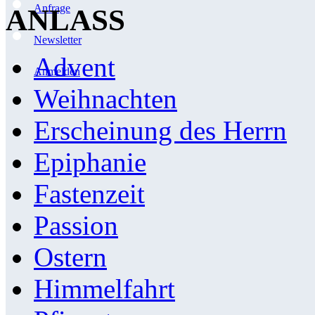
Anfrage
ANLASS
Newsletter
Advent
Anmelden
Weihnachten
Erscheinung des Herrn
Epiphanie
Fastenzeit
Passion
Ostern
Himmelfahrt