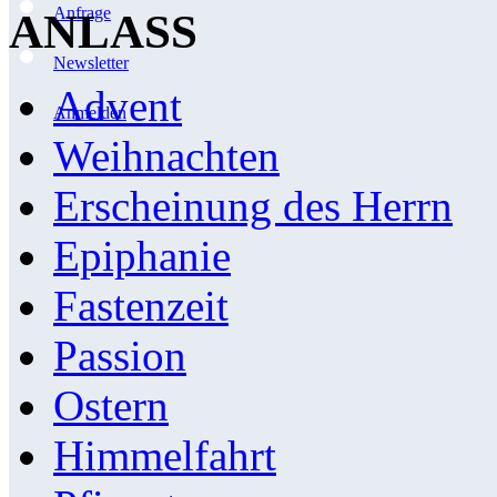
Anfrage
ANLASS
Newsletter
Advent
Anmelden
Weihnachten
Erscheinung des Herrn
Epiphanie
Fastenzeit
Passion
Ostern
Himmelfahrt