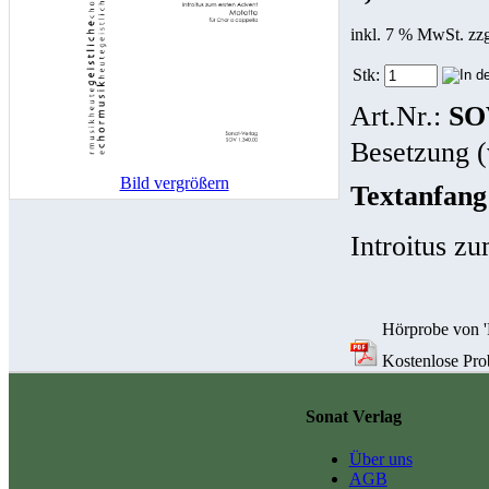
inkl. 7 % MwSt. zz
Stk:
Art.Nr.:
SO
Besetzung (
Bild vergrößern
Textanfang
Introitus z
Hörprobe von 'Ri
Kostenlose Probe
Sonat Verlag
Über uns
AGB