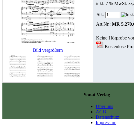
inkl. 7 % MwSt. zz
Stk:
Art.Nr.:
MR 5.270.
Keine Hörprobe vo
Kostenlose Prob
Bild vergrößern
Sonat Verlag
Über uns
AGB
Datenschutz
Impressum