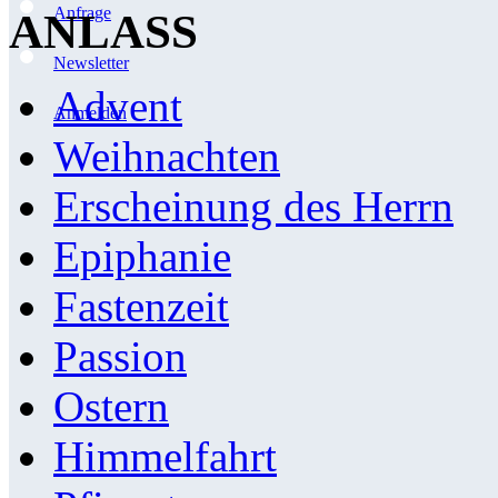
Anfrage
ANLASS
Newsletter
Advent
Anmelden
Weihnachten
Erscheinung des Herrn
Epiphanie
Fastenzeit
Passion
Ostern
Himmelfahrt