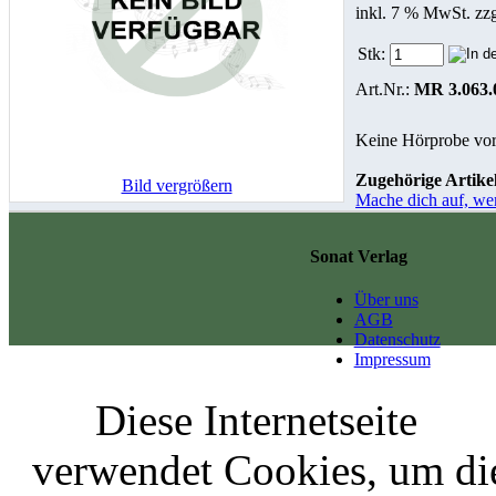
inkl. 7 % MwSt. zz
Stk:
Art.Nr.:
MR 3.063.
Keine Hörprobe vo
Zugehörige Artikel
Bild vergrößern
Mache dich auf, we
Sonat Verlag
Über uns
AGB
Datenschutz
Impressum
Diese Internetseite
verwendet Cookies, um di