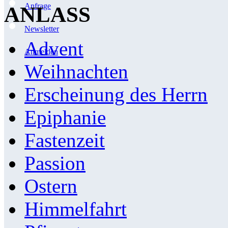
Anfrage
ANLASS
Newsletter
Advent
Anmelden
Weihnachten
Erscheinung des Herrn
Epiphanie
Fastenzeit
Passion
Ostern
Himmelfahrt