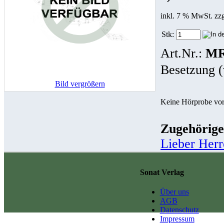
inkl. 7 % MwSt. zz
Stk:
Art.Nr.:
MR
Besetzung (
Bild vergrößern
Keine Hörprobe vo
Zugehörige
Lieber Herr
Sonat Verlag
Über uns
AGB
Datenschutz
Impressum