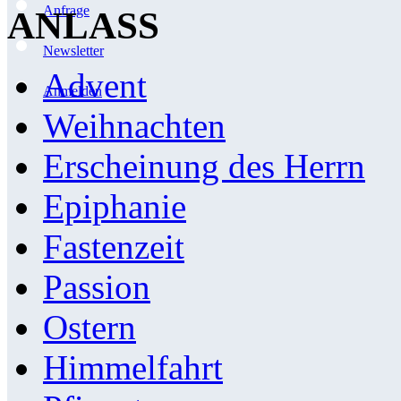
Anfrage
ANLASS
Newsletter
Advent
Anmelden
Weihnachten
Erscheinung des Herrn
Epiphanie
Fastenzeit
Passion
Ostern
Himmelfahrt