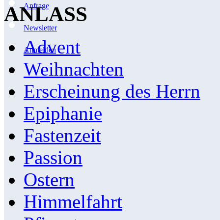
Anfrage
ANLASS
Newsletter
Advent
Anmelden
Weihnachten
Erscheinung des Herrn
Epiphanie
Fastenzeit
Passion
Ostern
Himmelfahrt