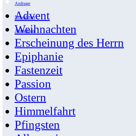
Anfrage
Advent
Newsletter
Weihnachten
Anmelden
Erscheinung des Herrn
Epiphanie
Fastenzeit
Passion
Ostern
Himmelfahrt
Pfingsten