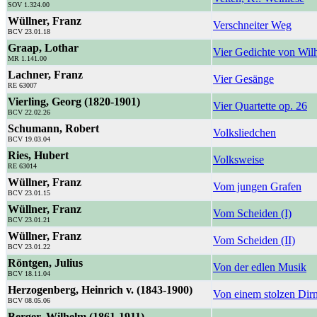
SOV 1.324.00
Wüllner, Franz
Verschneiter Weg
BCV 23.01.18
Graap, Lothar
Vier Gedichte von Wil
MR 1.141.00
Lachner, Franz
Vier Gesänge
RE 63007
Vierling, Georg (1820-1901)
Vier Quartette op. 26
BCV 22.02.26
Schumann, Robert
Volksliedchen
BCV 19.03.04
Ries, Hubert
Volksweise
RE 63014
Wüllner, Franz
Vom jungen Grafen
BCV 23.01.15
Wüllner, Franz
Vom Scheiden (I)
BCV 23.01.21
Wüllner, Franz
Vom Scheiden (II)
BCV 23.01.22
Röntgen, Julius
Von der edlen Musik
BCV 18.11.04
Herzogenberg, Heinrich v. (1843-1900)
Von einem stolzen Dirn
BCV 08.05.06
Berger, Wilhelm (1861-1911)