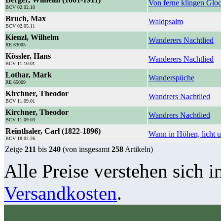
Von ferne klingen Glo
BCV 02.02.10
Bruch, Max
Waldpsalm
BCV 02.05.11
Kienzl, Wilhelm
Wanderers Nachtlied
RE 63005
Kössler, Hans
Wanderers Nachtlied
BCV 11.10.01
Lothar, Mark
Wanderspüche
RE 65009
Kirchner, Theodor
Wandrers Nachtlied
BCV 11.09.01
Kirchner, Theodor
Wandrers Nachtlied
BCV 11.09.03
Reinthaler, Carl (1822-1896)
Wann in Höhen, licht u
BCV 18.02.26
Zeige
211
bis
240
(von insgesamt
258
Artikeln)
Alle Preise verstehen sich i
Versandkosten
.