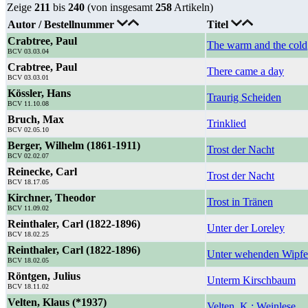
Zeige
211
bis
240
(von insgesamt
258
Artikeln)
Autor / Bestellnummer
Titel
Crabtree, Paul
The warm and the cold
BCV 03.03.04
Crabtree, Paul
There came a day
BCV 03.03.01
Kössler, Hans
Traurig Scheiden
BCV 11.10.08
Bruch, Max
Trinklied
BCV 02.05.10
Berger, Wilhelm (1861-1911)
Trost der Nacht
BCV 02.02.07
Reinecke, Carl
Trost der Nacht
BCV 18.17.05
Kirchner, Theodor
Trost in Tränen
BCV 11.09.02
Reinthaler, Carl (1822-1896)
Unter der Loreley
BCV 18.02.25
Reinthaler, Carl (1822-1896)
Unter wehenden Wipfel
BCV 18.02.05
Röntgen, Julius
Unterm Kirschbaum
BCV 18.11.02
Velten, Klaus (*1937)
Velten, K.: Weinlese