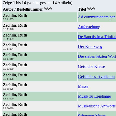
Zeige
1
bis
14
(von insgesamt
14
Artikeln)
Autor / Bestellnummer
Titel
Zechlin, Ruth
Ad communionem per 
RE 11033
Zechlin, Ruth
Auferstehung
RE 11026
Zechlin, Ruth
De Sanctissima Trinitat
RE 11029
Zechlin, Ruth
Der Kreuzweg
RE 11034
Zechlin, Ruth
Die sieben letzten Wor
RE 11019
Zechlin, Ruth
Geisliche Kreise
RE 63030
Zechlin, Ruth
Geistliches Tryptichon
RE 11028
Zechlin, Ruth
Messe
RE 65028
Zechlin, Ruth
Musik zu Epiphanie
RE 11020
Zechlin, Ruth
Musikalische Antworte
RE 20030
Zechlin, Ruth
Scheyerer Messe