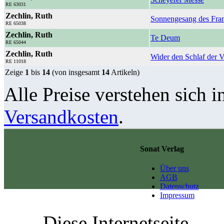
RE 63031
Zechlin, Ruth
Sonnengesang des Fran
RE 65038
Zechlin, Ruth
Te Deum
RE 65044
Zechlin, Ruth
Wider den Schlaf der V
RE 11018
Zeige
1
bis
14
(von insgesamt
14
Artikeln)
Alle Preise verstehen sich i
Versandkosten
.
Sonat Verlag
Über uns
AGB
Datenschutz
Impressum
Diese Internetseite