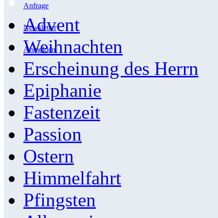
Anfrage
Advent
Newsletter
Weihnachten
Anmelden
Erscheinung des Herrn
Epiphanie
Fastenzeit
Passion
Ostern
Himmelfahrt
Pfingsten