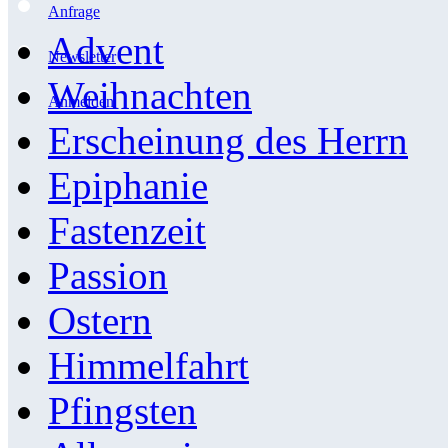
Anfrage
Advent
Newsletter
Weihnachten
Anmelden
Erscheinung des Herrn
Epiphanie
Fastenzeit
Passion
Ostern
Himmelfahrt
Pfingsten