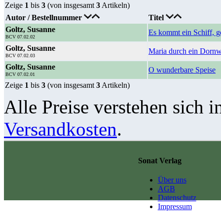
Zeige
1
bis
3
(von insgesamt
3
Artikeln)
Autor / Bestellnummer
Titel
Goltz, Susanne
Es kommt ein Schiff, g
BCV 07.02.02
Goltz, Susanne
Maria durch ein Dornw
BCV 07.02.03
Goltz, Susanne
O wunderbare Speise
BCV 07.02.01
Zeige
1
bis
3
(von insgesamt
3
Artikeln)
Alle Preise verstehen sich i
Versandkosten
.
Sonat Verlag
Über uns
AGB
Datenschutz
Impressum