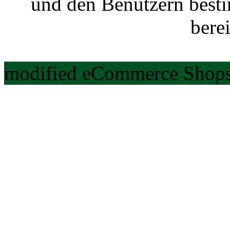
und den Benutzern best
berei
modified eCommerce Shops