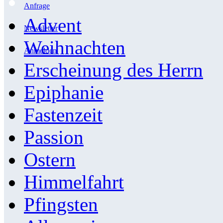
Anfrage
Advent
Newsletter
Weihnachten
Anmelden
Erscheinung des Herrn
Epiphanie
Fastenzeit
Passion
Ostern
Himmelfahrt
Pfingsten