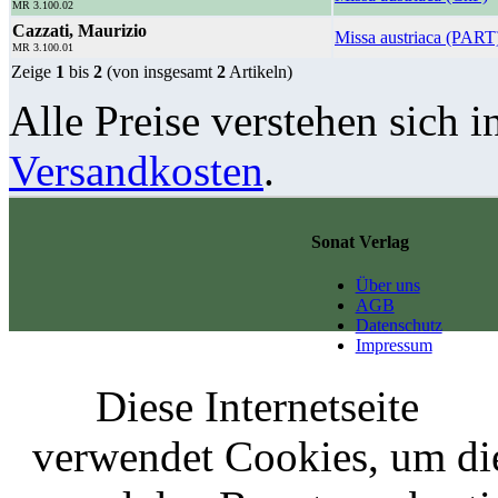
MR 3.100.02
Cazzati, Maurizio
Missa austriaca (PART
MR 3.100.01
Zeige
1
bis
2
(von insgesamt
2
Artikeln)
Alle Preise verstehen sich i
Versandkosten
.
Sonat Verlag
Über uns
AGB
Datenschutz
Impressum
Diese Internetseite
verwendet Cookies, um di