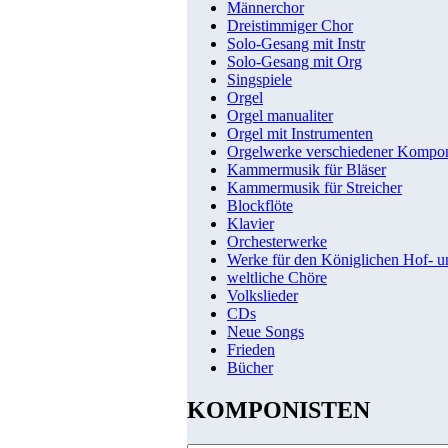
Männerchor
Dreistimmiger Chor
Solo-Gesang mit Instr
Solo-Gesang mit Org
Singspiele
Orgel
Orgel manualiter
Orgel mit Instrumenten
Orgelwerke verschiedener Kompo
Kammermusik für Bläser
Kammermusik für Streicher
Blockflöte
Klavier
Orchesterwerke
Werke für den Königlichen Hof- 
weltliche Chöre
Volkslieder
CDs
Neue Songs
Frieden
Bücher
KOMPONISTEN