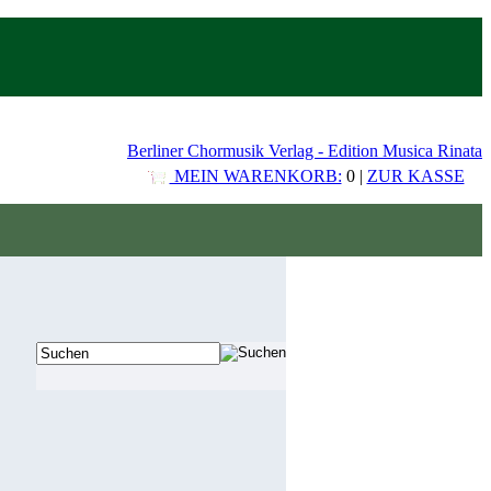
Berliner Chormusik Verlag - Edition Musica Rinata
MEIN WARENKORB:
0 |
ZUR KASSE