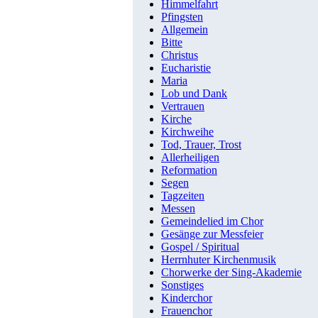
Himmelfahrt
Pfingsten
Allgemein
Bitte
Christus
Eucharistie
Maria
Lob und Dank
Vertrauen
Kirche
Kirchweihe
Tod, Trauer, Trost
Allerheiligen
Reformation
Segen
Tagzeiten
Messen
Gemeindelied im Chor
Gesänge zur Messfeier
Gospel / Spiritual
Herrnhuter Kirchenmusik
Chorwerke der Sing-Akademie
Sonstiges
Kinderchor
Frauenchor