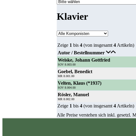
Klavier
Zeige
1
bis
4
(von insgesamt
4
Artikeln)
Autor / Bestellnummer
Weiske, Johann Gottfried
SOV 8.003.00
Goebel, Benedict
MR 8.001.00
Velten, Klaus (*1937)
SOV 8.004.00
Rösler, Manuel
MR 8.002.00
Zeige
1
bis
4
(von insgesamt
4
Artikeln)
Alle Preise verstehen sich inkl. gesetzl.