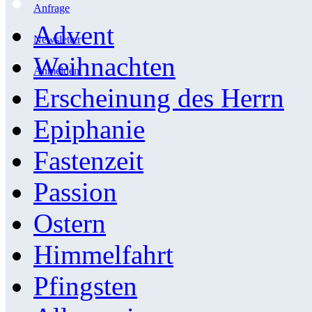
Anfrage
Advent
Newsletter
Weihnachten
Anmelden
Erscheinung des Herrn
Epiphanie
Fastenzeit
Passion
Ostern
Himmelfahrt
Pfingsten