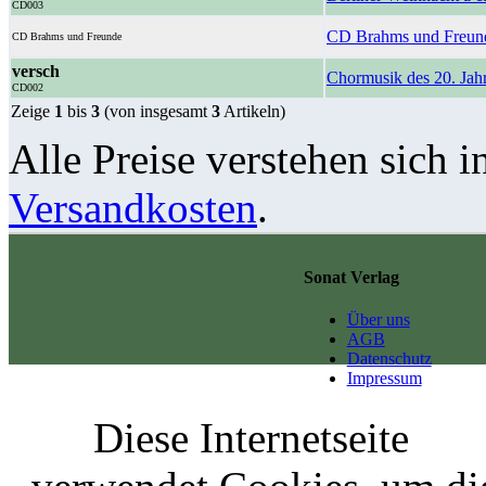
CD003
CD Brahms und Freun
CD Brahms und Freunde
versch
Chormusik des 20. Jah
CD002
Zeige
1
bis
3
(von insgesamt
3
Artikeln)
Alle Preise verstehen sich i
Versandkosten
.
Sonat Verlag
Über uns
AGB
Datenschutz
Impressum
Diese Internetseite