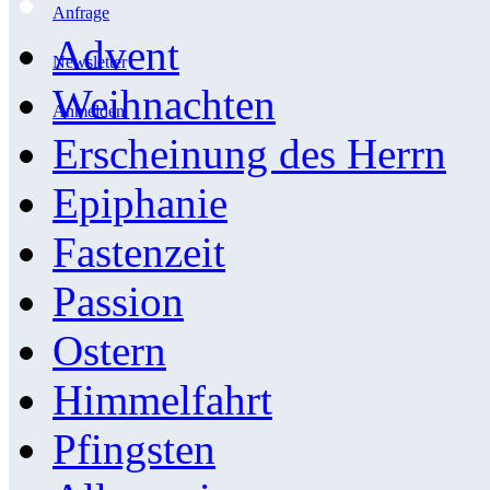
Anfrage
Advent
Newsletter
Weihnachten
Anmelden
Erscheinung des Herrn
Epiphanie
Fastenzeit
Passion
Ostern
Himmelfahrt
Pfingsten