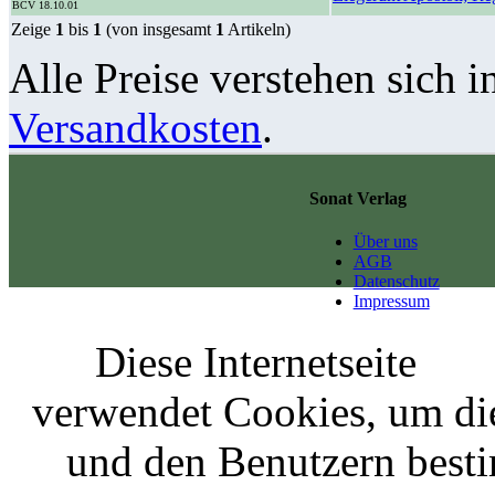
BCV 18.10.01
Zeige
1
bis
1
(von insgesamt
1
Artikeln)
Alle Preise verstehen sich i
Versandkosten
.
Sonat Verlag
Über uns
AGB
Datenschutz
Impressum
Diese Internetseite
verwendet Cookies, um di
und den Benutzern best