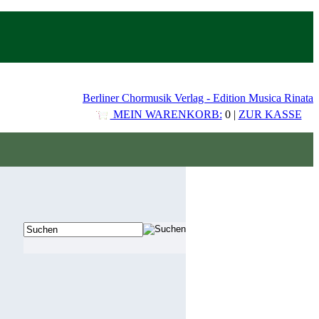
Berliner Chormusik Verlag - Edition Musica Rinata
MEIN WARENKORB:
0 |
ZUR KASSE