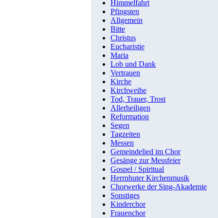
Himmelfahrt
Pfingsten
Allgemein
Bitte
Christus
Eucharistie
Maria
Lob und Dank
Vertrauen
Kirche
Kirchweihe
Tod, Trauer, Trost
Allerheiligen
Reformation
Segen
Tagzeiten
Messen
Gemeindelied im Chor
Gesänge zur Messfeier
Gospel / Spiritual
Herrnhuter Kirchenmusik
Chorwerke der Sing-Akademie
Sonstiges
Kinderchor
Frauenchor