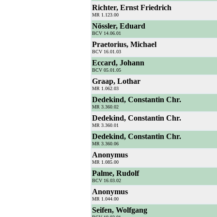
Richter, Ernst Friedrich
MR 1.123.00
Nössler, Eduard
BCV 14.06.01
Praetorius, Michael
BCV 16.01.03
Eccard, Johann
BCV 05.01.05
Graap, Lothar
MR 1.062.03
Dedekind, Constantin Chr.
MR 3.360.02
Dedekind, Constantin Chr.
MR 3.360.01
Dedekind, Constantin Chr.
MR 3.360.06
Anonymus
MR 1.085.00
Palme, Rudolf
BCV 16.03.02
Anonymus
MR 1.044.00
Seifen, Wolfgang