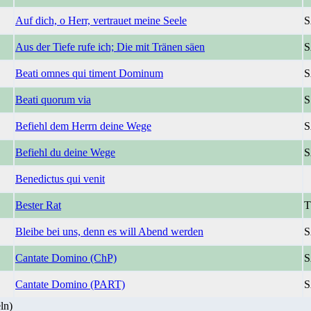
Auf dich, o Herr, vertrauet meine Seele
S
Aus der Tiefe rufe ich; Die mit Tränen säen
S
Beati omnes qui timent Dominum
S
Beati quorum via
S
Befiehl dem Herrn deine Wege
S
Befiehl du deine Wege
S
Benedictus qui venit
Bester Rat
Bleibe bei uns, denn es will Abend werden
S
Cantate Domino (ChP)
S
Cantate Domino (PART)
S
ln)