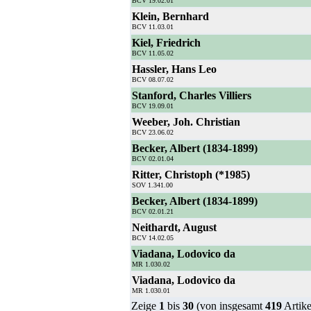
BCV 19.02.01
Klein, Bernhard
BCV 11.03.01
Kiel, Friedrich
BCV 11.05.02
Hassler, Hans Leo
BCV 08.07.02
Stanford, Charles Villiers
BCV 19.09.01
Weeber, Joh. Christian
BCV 23.06.02
Becker, Albert (1834-1899)
BCV 02.01.04
Ritter, Christoph (*1985)
SOV 1.341.00
Becker, Albert (1834-1899)
BCV 02.01.21
Neithardt, August
BCV 14.02.05
Viadana, Lodovico da
MR 1.030.02
Viadana, Lodovico da
MR 1.030.01
Zeige
1
bis
30
(von insgesamt
419
Artike