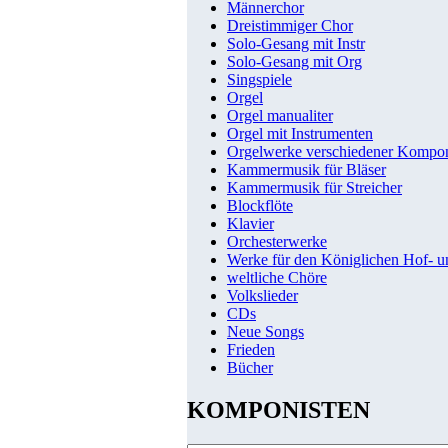
Männerchor
Dreistimmiger Chor
Solo-Gesang mit Instr
Solo-Gesang mit Org
Singspiele
Orgel
Orgel manualiter
Orgel mit Instrumenten
Orgelwerke verschiedener Kompo
Kammermusik für Bläser
Kammermusik für Streicher
Blockflöte
Klavier
Orchesterwerke
Werke für den Königlichen Hof- 
weltliche Chöre
Volkslieder
CDs
Neue Songs
Frieden
Bücher
KOMPONISTEN