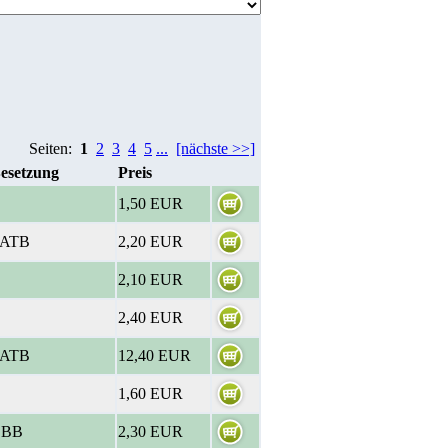
Seiten:
1
2
3
4
5
...
[nächste >>]
esetzung
Preis
1,50 EUR
ATB
2,20 EUR
2,10 EUR
2,40 EUR
ATB
12,40 EUR
1,60 EUR
BBB
2,30 EUR