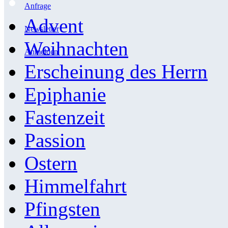
Anfrage
Advent
Newsletter
Weihnachten
Anmelden
Erscheinung des Herrn
Epiphanie
Fastenzeit
Passion
Ostern
Himmelfahrt
Pfingsten