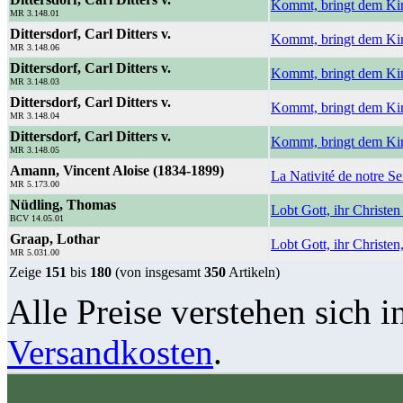
Kommt, bringt dem Ki
MR 3.148.01
Dittersdorf, Carl Ditters v.
Kommt, bringt dem Ki
MR 3.148.06
Dittersdorf, Carl Ditters v.
Kommt, bringt dem Ki
MR 3.148.03
Dittersdorf, Carl Ditters v.
Kommt, bringt dem Ki
MR 3.148.04
Dittersdorf, Carl Ditters v.
Kommt, bringt dem Kin
MR 3.148.05
Amann, Vincent Aloise (1834-1899)
La Nativité de notre Se
MR 5.173.00
Nüdling, Thomas
Lobt Gott, ihr Christen
BCV 14.05.01
Graap, Lothar
Lobt Gott, ihr Christen,
MR 5.031.00
Zeige
151
bis
180
(von insgesamt
350
Artikeln)
Alle Preise verstehen sich i
Versandkosten
.