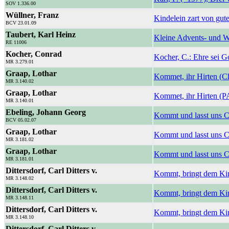
SOV 1.336.00
Wüllner, Franz
Kindelein zart von gute
BCV 23.01.09
Taubert, Karl Heinz
Kleine Advents- und 
RE 11006
Kocher, Conrad
Kocher, C.: Ehre sei G
MR 3.279.01
Graap, Lothar
Kommet, ihr Hirten (C
MR 3.140.02
Graap, Lothar
Kommet, ihr Hirten (
MR 3.140.01
Ebeling, Johann Georg
Kommt und lasst uns C
BCV 05.02.07
Graap, Lothar
Kommt und lasst uns C
MR 3.181.02
Graap, Lothar
Kommt und lasst uns C
MR 3.181.01
Dittersdorf, Carl Ditters v.
Kommt, bringt dem Ki
MR 3.148.02
Dittersdorf, Carl Ditters v.
Kommt, bringt dem Ki
MR 3.148.11
Dittersdorf, Carl Ditters v.
Kommt, bringt dem Ki
MR 3.148.10
Dittersdorf, Carl Ditters v.