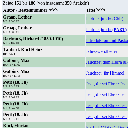
Zeige
151
bis
180
(von insgesamt
350
Artikeln)
Autor / Bestellnummer
Titel
Graap, Lothar
In dulci jubilo (ChP)
MR 3.309.02
Graap, Lothar
In dulci jubilo (PART)
MR 3.309.01
Bartmuß, Richard (1859-1910)
Introduktion und Pasto
MR 5.137.00
Taubert, Karl Heinz
Jahreswendlieder
RE 65024
Gulbins, Max
Jauchzet dem Herrn all
BCV 07.11.02
Gulbins, Max
Jauchzet, ihr Himmel
BCV 07.11.16
Petit (18. Jh)
Jesu, dir sei Ehre / Jesu
MR 3.042.02
Petit (18. Jh)
Jesu, dir sei Ehre / Jesu,
MR 3.042.09
Petit (18. Jh)
Jesu, dir sei Ehre / Jesu,
MR 3.042.10
Petit (18. Jh)
Jesu, dir sei Ehre / Jesu
MR 3.042.01
Karl, Florian
Karl, F. (*1977), Drei