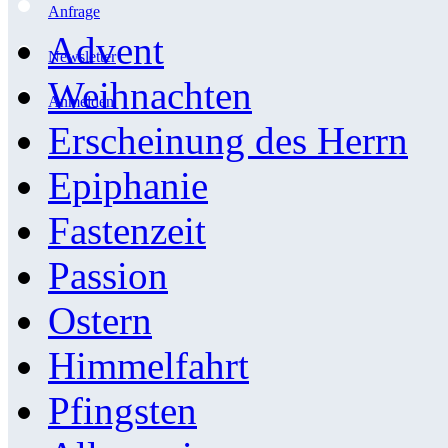
Anfrage
Advent
Newsletter
Weihnachten
Anmelden
Erscheinung des Herrn
Epiphanie
Fastenzeit
Passion
Ostern
Himmelfahrt
Pfingsten