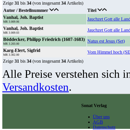
Zeige
31
bis
34
(von insgesamt
34
Artikeln)
Autor / Bestellnummer
Titel
Vanhal, Joh. Baptist
Jauchzet Gott alle Lan
MR 3.009.06
Vanhal, Joh. Baptist
Jauchzet Gott alle Lan
MR 3.009.03
Böddecker, Philipp Friedrich (1607-1683)
Natus est Jesus (Set)
MR 3.203.00
Karg-Elert, Sigfrid
Vom Himmel hoch (S
MR 3.302.00
Zeige
31
bis
34
(von insgesamt
34
Artikeln)
Alle Preise verstehen sich i
Versandkosten
.
Sonat Verlag
Über uns
AGB
Datenschutz