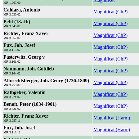
MR 1.067.00
Caldara, Antonio
Magnificat (ChP)
MR 3.030.02
Petit (18. Jh)
Magnificat (ChP)
MR 3.043.02
Richter, Franz Xaver
Magnificat (ChP)
MR 3.057.02
Fux, Joh. Josef
Magnificat (ChP)
MR 3.113.02
Pasterwitz, Georg v.
Magnificat (ChP)
MR 3.161.02
Naumann, Joh. Gottlieb
Magnificat (ChP)
MR 3.164.02
Albrechtsberger, Joh. Georg (1736-1809)
Magnificat (ChP)
MR 3.253.02
Rathgeber, Valentin
Magnificat (ChP)
MR 3.271.02
Benoit, Peter (1834-1901)
Magnificat (ChP)
MR 3.331.02
Richter, Franz Xaver
Magnificat (Harm)
MR 3.057.11
Fux, Joh. Josef
Magnificat (Harm)
MR 3.113.11