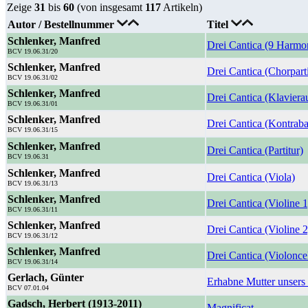
Zeige
31
bis
60
(von insgesamt
117
Artikeln)
Autor / Bestellnummer
Titel
Schlenker, Manfred
Drei Cantica (9 Harmo
BCV 19.06.31/20
Schlenker, Manfred
Drei Cantica (Chorparti
BCV 19.06.31/02
Schlenker, Manfred
Drei Cantica (Klaviera
BCV 19.06.31/01
Schlenker, Manfred
Drei Cantica (Kontraba
BCV 19.06.31/15
Schlenker, Manfred
Drei Cantica (Partitur)
BCV 19.06.31
Schlenker, Manfred
Drei Cantica (Viola)
BCV 19.06.31/13
Schlenker, Manfred
Drei Cantica (Violine 1
BCV 19.06.31/11
Schlenker, Manfred
Drei Cantica (Violine 2
BCV 19.06.31/12
Schlenker, Manfred
Drei Cantica (Violonce
BCV 19.06.31/14
Gerlach, Günter
Erhabne Mutter unsers
BCV 07.01.04
Gadsch, Herbert (1913-2011)
Magnificat