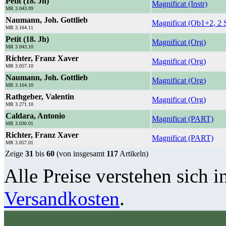
Petit (18. Jh)
Magnificat (Instr)
MR 3.043.09
Naumann, Joh. Gottlieb
Magnificat (Ob1+2, 2 
MR 3.164.11
Petit (18. Jh)
Magnificat (Org)
MR 3.043.10
Richter, Franz Xaver
Magnificat (Org)
MR 3.057.10
Naumann, Joh. Gottlieb
Magnificat (Org)
MR 3.164.10
Rathgeber, Valentin
Magnificat (Org)
MR 3.271.10
Caldara, Antonio
Magnificat (PART)
MR 3.030.01
Richter, Franz Xaver
Magnificat (PART)
MR 3.057.01
Zeige
31
bis
60
(von insgesamt
117
Artikeln)
Alle Preise verstehen sich i
Versandkosten
.