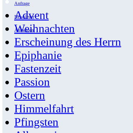
Anfrage
Advent
Newsletter
Weihnachten
Anmelden
Erscheinung des Herrn
Epiphanie
Fastenzeit
Passion
Ostern
Himmelfahrt
Pfingsten