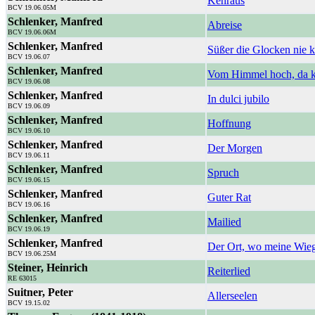
Kehraus
BCV 19.06.05M
Schlenker, Manfred
Abreise
BCV 19.06.06M
Schlenker, Manfred
Süßer die Glocken nie k
BCV 19.06.07
Schlenker, Manfred
Vom Himmel hoch, da 
BCV 19.06.08
Schlenker, Manfred
In dulci jubilo
BCV 19.06.09
Schlenker, Manfred
Hoffnung
BCV 19.06.10
Schlenker, Manfred
Der Morgen
BCV 19.06.11
Schlenker, Manfred
Spruch
BCV 19.06.15
Schlenker, Manfred
Guter Rat
BCV 19.06.16
Schlenker, Manfred
Mailied
BCV 19.06.19
Schlenker, Manfred
Der Ort, wo meine Wieg
BCV 19.06.25M
Steiner, Heinrich
Reiterlied
RE 63015
Suitner, Peter
Allerseelen
BCV 19.15.02