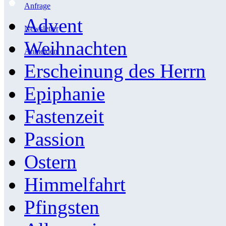
Anfrage
Advent
Newsletter
Weihnachten
Anmelden
Erscheinung des Herrn
Epiphanie
Fastenzeit
Passion
Ostern
Himmelfahrt
Pfingsten