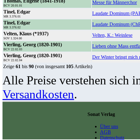
Thomas, Eugene (1841-1918)
Messe für Männerchor
BCV 20.01.01
Tinel, Edgar
Laudate Dominum (PA
MR 3.376.01
Tinel, Edgar
Laudate Dominum (Ch
MR 3.376.02
Velten, Klaus (*1937)
Velten, K.: Weinlese
SOV 1.324.00
Vierling, Georg (1820-1901)
Lieben ohne Mass entf
BCV 22.02.03
Vierling, Georg (1820-1901)
Der Winter bringt mich
BCV 22.02.04
Zeige
61
bis
90
(von insgesamt
105
Artikeln)
Alle Preise verstehen sich i
Versandkosten
.
Sonat Verlag
Über uns
AGB
Datenschutz