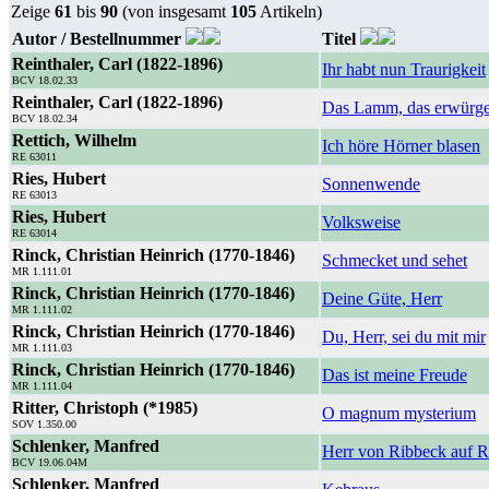
Zeige
61
bis
90
(von insgesamt
105
Artikeln)
Autor / Bestellnummer
Titel
Reinthaler, Carl (1822-1896)
Ihr habt nun Traurigkeit
BCV 18.02.33
Reinthaler, Carl (1822-1896)
Das Lamm, das erwürget
BCV 18.02.34
Rettich, Wilhelm
Ich höre Hörner blasen
RE 63011
Ries, Hubert
Sonnenwende
RE 63013
Ries, Hubert
Volksweise
RE 63014
Rinck, Christian Heinrich (1770-1846)
Schmecket und sehet
MR 1.111.01
Rinck, Christian Heinrich (1770-1846)
Deine Güte, Herr
MR 1.111.02
Rinck, Christian Heinrich (1770-1846)
Du, Herr, sei du mit mir
MR 1.111.03
Rinck, Christian Heinrich (1770-1846)
Das ist meine Freude
MR 1.111.04
Ritter, Christoph (*1985)
O magnum mysterium
SOV 1.350.00
Schlenker, Manfred
Herr von Ribbeck auf 
BCV 19.06.04M
Schlenker, Manfred