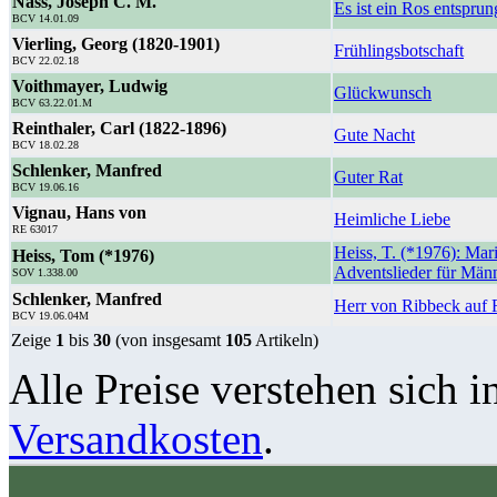
Nass, Joseph C. M.
Es ist ein Ros entspru
BCV 14.01.09
Vierling, Georg (1820-1901)
Frühlingsbotschaft
BCV 22.02.18
Voithmayer, Ludwig
Glückwunsch
BCV 63.22.01.M
Reinthaler, Carl (1822-1896)
Gute Nacht
BCV 18.02.28
Schlenker, Manfred
Guter Rat
BCV 19.06.16
Vignau, Hans von
Heimliche Liebe
RE 63017
Heiss, T. (*1976): Mar
Heiss, Tom (*1976)
Adventslieder für Män
SOV 1.338.00
Schlenker, Manfred
Herr von Ribbeck auf 
BCV 19.06.04M
Zeige
1
bis
30
(von insgesamt
105
Artikeln)
Alle Preise verstehen sich i
Versandkosten
.