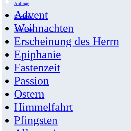
Anfrage
Advent
Newsletter
Weihnachten
Anmelden
Erscheinung des Herrn
Epiphanie
Fastenzeit
Passion
Ostern
Himmelfahrt
Pfingsten