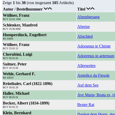
Zeige
1
bis
30
(von insgesamt
105
Artikeln)
Autor / Bestellnummer
Titel
Wüllner, Franz
Abendgesang
BCV 23.01.14M
Schlenker, Manfred
Abreise
BCV 19.06.06M
Humperdinck, Engelbert
Abschied
RE 63001
Wüllner, Franz
Adoramus te Christe
BCV 23.01.12
Cherubini, Luigi
Adoremus in aeternum
BCV 03.01.01
Suitner, Peter
Allerseelen
BCV 19.15.02
Wehle, Gerhard F.
Angelico da Fiesole
RE 63019
Reinthaler, Carl (1822-1896)
Auf dem See
BCV 18.02.20
Haller, Michael
Ave Maria; Beata es, v
BCV 08.02.01
Becker, Albert (1834-1899)
Bester Rat
BCV 02.01.21
Klein, Bernhard
Danket dem Herrn, denn