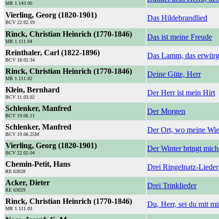
MR 1.143.00
Vierling, Georg (1820-1901)
Das Hildebrandlied
BCV 22.02.19
Rinck, Christian Heinrich (1770-1846)
Das ist meine Freude
MR 1.111.04
Reinthaler, Carl (1822-1896)
Das Lamm, das erwürge
BCV 18.02.34
Rinck, Christian Heinrich (1770-1846)
Deine Güte, Herr
MR 1.111.02
Klein, Bernhard
Der Herr ist mein Hirt
BCV 11.03.02
Schlenker, Manfred
Der Morgen
BCV 19.06.11
Schlenker, Manfred
Der Ort, wo meine Wie
BCV 19.06.25M
Vierling, Georg (1820-1901)
Der Winter bringt mic
BCV 22.02.04
Chemin-Petit, Hans
Drei Ringelnatz-Lieder
RE 63028
Acker, Dieter
Drei Trinklieder
RE 63029
Rinck, Christian Heinrich (1770-1846)
Du, Herr, sei du mit mi
MR 1.111.03