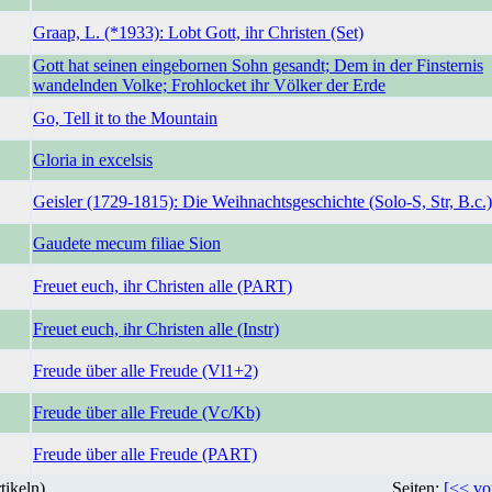
Graap, L. (*1933): Lobt Gott, ihr Christen (Set)
Gott hat seinen eingebornen Sohn gesandt; Dem in der Finsternis
wandelnden Volke; Frohlocket ihr Völker der Erde
Go, Tell it to the Mountain
Gloria in excelsis
Geisler (1729-1815): Die Weihnachtsgeschichte (Solo-S, Str, B.c.)
Gaudete mecum filiae Sion
Freuet euch, ihr Christen alle (PART)
Freuet euch, ihr Christen alle (Instr)
Freude über alle Freude (Vl1+2)
Freude über alle Freude (Vc/Kb)
Freude über alle Freude (PART)
tikeln)
Seiten:
[<< vo