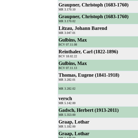
Graupner, Christoph (1683-1760)
MR 3.170.10
Graupner, Christoph (1683-1760)
MR 3.170.02
Litzau, Johann Barend
MR 3.047.01
Gulbins, Max
BCV 07.11.08
Reinthaler, Carl (1822-1896)
BCV 18.02.22
Gulbins, Max
BCV 07.11.13
Thomas, Eugene (1841-1918)
MR 3.282.01
MR 3.282.02
versch
MR 5.142.00
Gadsch, Herbert (1913-2011)
MR 5.353.00
Graap, Lothar
MR 5.182.00
Graap, Lothar