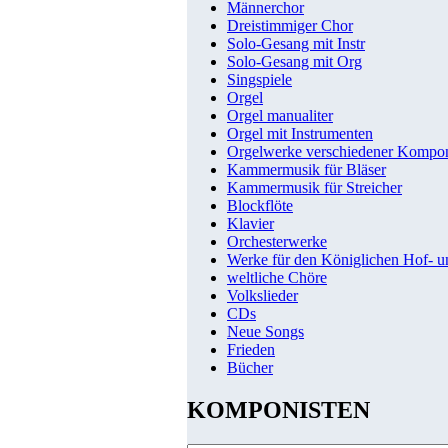
Männerchor
Dreistimmiger Chor
Solo-Gesang mit Instr
Solo-Gesang mit Org
Singspiele
Orgel
Orgel manualiter
Orgel mit Instrumenten
Orgelwerke verschiedener Kompo
Kammermusik für Bläser
Kammermusik für Streicher
Blockflöte
Klavier
Orchesterwerke
Werke für den Königlichen Hof- 
weltliche Chöre
Volkslieder
CDs
Neue Songs
Frieden
Bücher
KOMPONISTEN