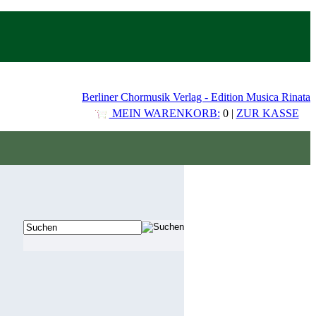
Berliner Chormusik Verlag - Edition Musica Rinata
MEIN WARENKORB:
0 |
ZUR KASSE