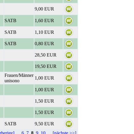
9,00 EUR
SATB
1,60 EUR
SATB
1,10 EUR
SATB
0,80 EUR
28,50 EUR
19,50 EUR
Frauen/Männer
1,00 EUR
unisono
1,00 EUR
1,50 EUR
1,50 EUR
SATB
9,50 EUR
rherige]
...
6
7
8
9
10
...
[nächste >>]