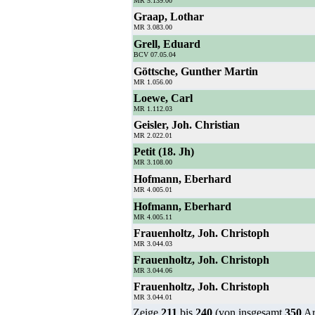
MR 5.139.00
Graap, Lothar
MR 3.083.00
Grell, Eduard
BCV 07.05.04
Göttsche, Gunther Martin
MR 1.056.00
Loewe, Carl
MR 1.112.03
Geisler, Joh. Christian
MR 2.022.01
Petit (18. Jh)
MR 3.108.00
Hofmann, Eberhard
MR 4.005.01
Hofmann, Eberhard
MR 4.005.11
Frauenholtz, Joh. Christoph
MR 3.044.03
Frauenholtz, Joh. Christoph
MR 3.044.06
Frauenholtz, Joh. Christoph
MR 3.044.01
Zeige
211
bis
240
(von insgesamt
350
Ar