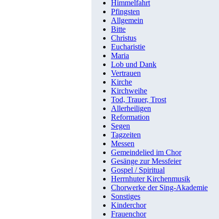
Himmelfahrt
Pfingsten
Allgemein
Bitte
Christus
Eucharistie
Maria
Lob und Dank
Vertrauen
Kirche
Kirchweihe
Tod, Trauer, Trost
Allerheiligen
Reformation
Segen
Tagzeiten
Messen
Gemeindelied im Chor
Gesänge zur Messfeier
Gospel / Spiritual
Herrnhuter Kirchenmusik
Chorwerke der Sing-Akademie
Sonstiges
Kinderchor
Frauenchor