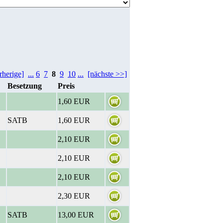
rherige]
...
6
7
8
9
10
...
[nächste >>]
Besetzung
Preis
1,60 EUR
SATB
1,60 EUR
2,10 EUR
2,10 EUR
2,10 EUR
2,30 EUR
SATB
13,00 EUR