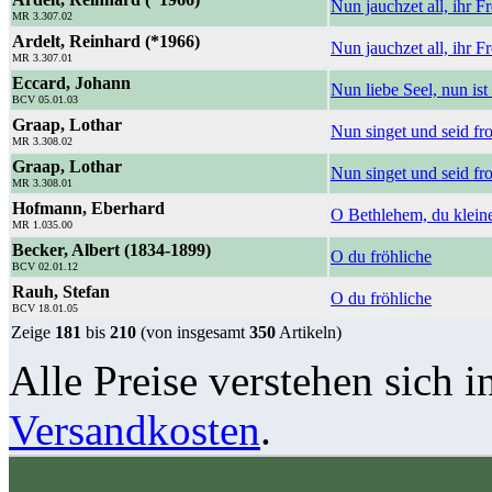
Nun jauchzet all, ihr
MR 3.307.02
Ardelt, Reinhard (*1966)
Nun jauchzet all, ihr
MR 3.307.01
Eccard, Johann
Nun liebe Seel, nun ist 
BCV 05.01.03
Graap, Lothar
Nun singet und seid fr
MR 3.308.02
Graap, Lothar
Nun singet und seid f
MR 3.308.01
Hofmann, Eberhard
O Bethlehem, du kleine
MR 1.035.00
Becker, Albert (1834-1899)
O du fröhliche
BCV 02.01.12
Rauh, Stefan
O du fröhliche
BCV 18.01.05
Zeige
181
bis
210
(von insgesamt
350
Artikeln)
Alle Preise verstehen sich i
Versandkosten
.