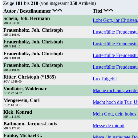
Zeige
181
bis
210
(von insgesamt
350
Artikeln)
Autor / Bestellnummer
Titel
Schein, Joh. Hermann
Lobt Gott, ihr Christen,
MR 3.040.00
Frauenholtz, Joh. Christoph
Lusterfüllte Freudenst
MR 3.101.02
Frauenholtz, Joh. Christoph
Lusterfüllte Freudenst
MR 3.101.10
Frauenholtz, Joh. Christoph
Lusterfüllte Freudens
MR 3.101.01
Frauenholtz, Joh. Christoph
Lusterfüllte Freudenst
MR 3.101.03
Ritter, Christoph (*1985)
Lux fulgebit
SOV 1.349.00
Voullaire, Woldemar
Mache dich auf, werde 
BCV 22.04.02
Mengewein, Carl
Macht hoch die Tür; Un
BCV 13.03.01
Klek, Konrad
Mein Gott, dein hohes 
MR 1.113.00
Battmann, Jacques-Louis
Messe de minuit
MR 5.176.00
Funke, Michael C.
Missa "In nativitate D