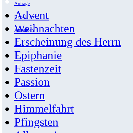
Anfrage
Advent
Newsletter
Weihnachten
Anmelden
Erscheinung des Herrn
Epiphanie
Fastenzeit
Passion
Ostern
Himmelfahrt
Pfingsten