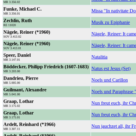
MR 3.356.02
Funke, Michael C.
Missa "In nativitate 
MR 3.356.01
Zechlin, Ruth
Musik zu Epiphanie
RE 11020
Nägele, Reiner (*1960)
Nägele, Reiner: It cam
SOV 3.413.02
Nägele, Reiner (*1960)
Nägele, Reiner: It came
SOV 3.413.01
Speer, Daniel
Natalitia
MR 3.147.01
Böddecker, Philipp Friedrich (1607-1683)
Natus est Jesus (Set)
MR 3.203.00
Dandrieu, Pierre
Noels und Carillon
MR 5.005.00
Guilmant, Alexandre
Noels und Paraphrase "
MR 5.041.00
Graap, Lothar
Nun freut euch, ihr Ch
MR 3.175.02
Graap, Lothar
Nun freut euch, ihr Ch
MR 3.175.01
Ardelt, Reinhard (*1966)
Nun jauchzet all, ihr 
MR 3.307.11
Ardelt, Reinhard (*1966)