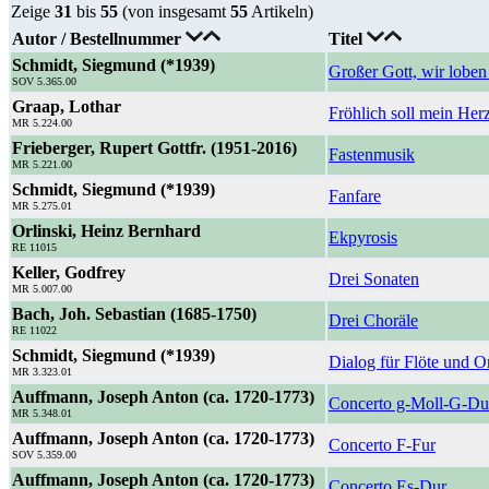
Zeige
31
bis
55
(von insgesamt
55
Artikeln)
Autor / Bestellnummer
Titel
Schmidt, Siegmund (*1939)
Großer Gott, wir loben
SOV 5.365.00
Graap, Lothar
Fröhlich soll mein Her
MR 5.224.00
Frieberger, Rupert Gottfr. (1951-2016)
Fastenmusik
MR 5.221.00
Schmidt, Siegmund (*1939)
Fanfare
MR 5.275.01
Orlinski, Heinz Bernhard
Ekpyrosis
RE 11015
Keller, Godfrey
Drei Sonaten
MR 5.007.00
Bach, Joh. Sebastian (1685-1750)
Drei Choräle
RE 11022
Schmidt, Siegmund (*1939)
Dialog für Flöte und O
MR 3.323.01
Auffmann, Joseph Anton (ca. 1720-1773)
Concerto g-Moll-G-Du
MR 5.348.01
Auffmann, Joseph Anton (ca. 1720-1773)
Concerto F-Fur
SOV 5.359.00
Auffmann, Joseph Anton (ca. 1720-1773)
Concerto Es-Dur