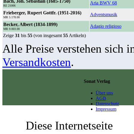
Bach, Joh. Sebastian (1685-1750)
Aria BWV 68
RE 21006
Frieberger, Rupert Gottfr. (1951-2016)
Adventsmusik
MR 5.178.00
Becker, Albert (1834-1899)
Adagio religioso
MR 9.003.00
Zeige
31
bis
55
(von insgesamt
55
Artikeln)
Alle Preise verstehen sich i
Versandkosten
.
Sonat Verlag
Über uns
AGB
Datenschutz
Impressum
Diese Internetseite