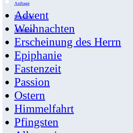
Anfrage
Advent
Newsletter
Weihnachten
Anmelden
Erscheinung des Herrn
Epiphanie
Fastenzeit
Passion
Ostern
Himmelfahrt
Pfingsten