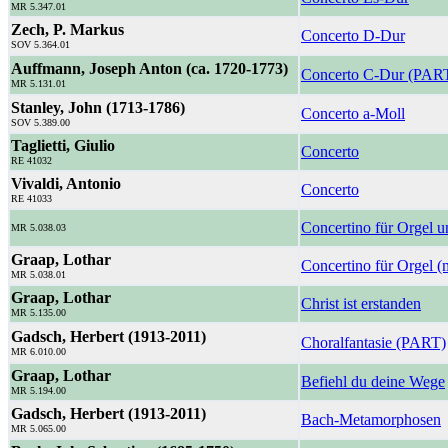
MR 5.347.01
Zech, P. Markus
Concerto D-Dur
SOV 5.364.01
Auffmann, Joseph Anton (ca. 1720-1773)
Concerto C-Dur (PAR
MR 5.131.01
Stanley, John (1713-1786)
Concerto a-Moll
SOV 5.389.00
Taglietti, Giulio
Concerto
RE 41032
Vivaldi, Antonio
Concerto
RE 41033
Concertino für Orgel u
MR 5.038.03
Graap, Lothar
Concertino für Orgel (m
MR 5.038.01
Graap, Lothar
Christ ist erstanden
MR 5.135.00
Gadsch, Herbert (1913-2011)
Choralfantasie (PART)
MR 6.010.00
Graap, Lothar
Befiehl du deine Wege
MR 5.194.00
Gadsch, Herbert (1913-2011)
Bach-Metamorphosen
MR 5.065.00