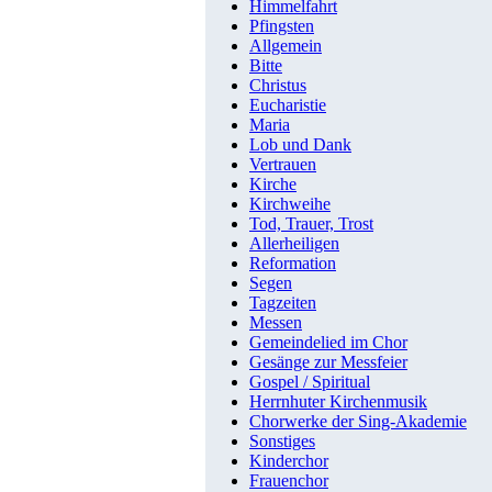
Himmelfahrt
Pfingsten
Allgemein
Bitte
Christus
Eucharistie
Maria
Lob und Dank
Vertrauen
Kirche
Kirchweihe
Tod, Trauer, Trost
Allerheiligen
Reformation
Segen
Tagzeiten
Messen
Gemeindelied im Chor
Gesänge zur Messfeier
Gospel / Spiritual
Herrnhuter Kirchenmusik
Chorwerke der Sing-Akademie
Sonstiges
Kinderchor
Frauenchor