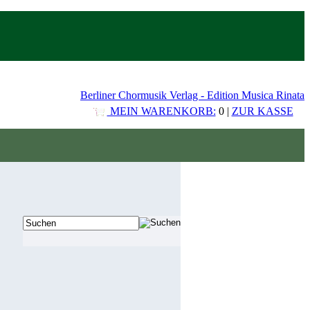
Berliner Chormusik Verlag - Edition Musica Rinata
MEIN WARENKORB:
0 |
ZUR KASSE