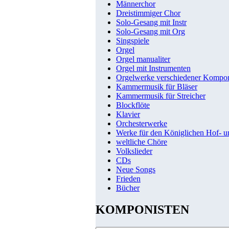
Männerchor
Dreistimmiger Chor
Solo-Gesang mit Instr
Solo-Gesang mit Org
Singspiele
Orgel
Orgel manualiter
Orgel mit Instrumenten
Orgelwerke verschiedener Kompo
Kammermusik für Bläser
Kammermusik für Streicher
Blockflöte
Klavier
Orchesterwerke
Werke für den Königlichen Hof- 
weltliche Chöre
Volkslieder
CDs
Neue Songs
Frieden
Bücher
KOMPONISTEN