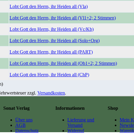
Lobt Gott den Herrn, ihr Heiden all (Vla)
Lobt Gott den Herrn, ihr Heiden all (Vl1+2; 2 Stimmen)
Lobt Gott den Herrn, ihr Heiden all (Vc/Kb)
Lobt Gott den Herrn, ihr Heiden all (Solo+Org)
Lobt Gott den Herrn, ihr Heiden all (PART)
Lobt Gott den Herrn, ihr Heiden all (Ob1+2; 2 Stimmen)
Lobt Gott den Herrn, ihr Heiden all (ChP)
n)
 Mehrwertsteuer zzgl.
Versandkosten
.
Sonat Verlag
Informationen
Shop
Über uns
Lieferung und
Mein K
AGB
Versand
Newslet
Datenschutz
Widerruf
Warenk