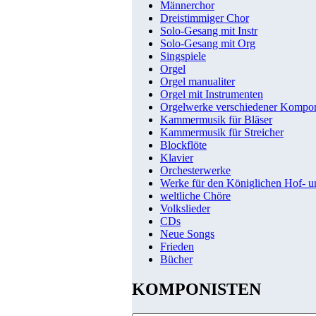
Männerchor
Dreistimmiger Chor
Solo-Gesang mit Instr
Solo-Gesang mit Org
Singspiele
Orgel
Orgel manualiter
Orgel mit Instrumenten
Orgelwerke verschiedener Kompo
Kammermusik für Bläser
Kammermusik für Streicher
Blockflöte
Klavier
Orchesterwerke
Werke für den Königlichen Hof- 
weltliche Chöre
Volkslieder
CDs
Neue Songs
Frieden
Bücher
KOMPONISTEN