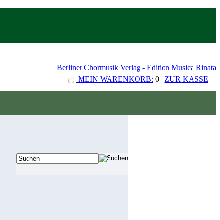
Berliner Chormusik Verlag - Edition Musica Rinata
MEIN WARENKORB:
0 |
ZUR KASSE