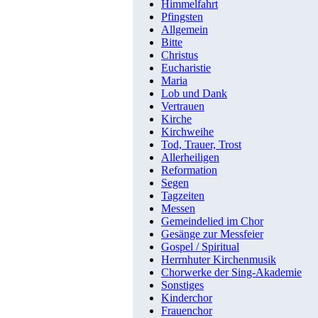
Himmelfahrt
Pfingsten
Allgemein
Bitte
Christus
Eucharistie
Maria
Lob und Dank
Vertrauen
Kirche
Kirchweihe
Tod, Trauer, Trost
Allerheiligen
Reformation
Segen
Tagzeiten
Messen
Gemeindelied im Chor
Gesänge zur Messfeier
Gospel / Spiritual
Herrnhuter Kirchenmusik
Chorwerke der Sing-Akademie
Sonstiges
Kinderchor
Frauenchor